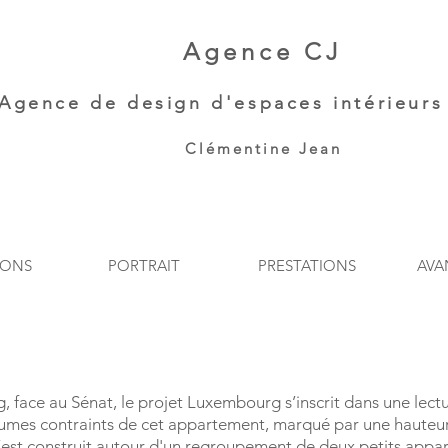
Agence CJ
Agence de
design d'espaces intérieurs 
Clémentine Jean​
IONS
PORTRAIT
PRESTATIONS
AVA
face au Sénat, le projet Luxembourg s’inscrit dans une lectu
lumes contraints de cet appartement, marqué par une hauteur 
 s’est construit autour d'un regroupement de deux petits appa